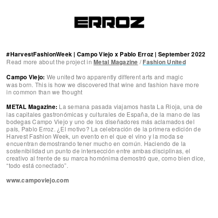
#HarvestFashionWeek | Campo Viejo x Pablo Erroz | September 2022
Read more about the project in
Metal Magazine
/
Fashion United
Campo Viejo:
We united two apparently different arts and magic
was born. This is how we discovered that wine and fashion have more
in common than we thought
METAL Magazine:
La semana pasada viajamos hasta La Rioja, una de
las capitales gastronómicas y culturales de España, de la mano de las
bodegas Campo Viejo y uno de los diseñadores más aclamados del
país, Pablo Erroz. ¿El motivo? La celebración de la primera edición de
Harvest Fashion Week, un evento en el que el vino y la moda se
encuentran demostrando tener mucho en común. Haciendo de la
sostenibilidad un punto de intersección entre ambas disciplinas, el
creativo al frente de su marca homónima demostró que, como bien dice,
“todo está conectado”.
www.campoviejo.com